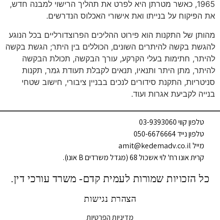
1965, כאשר מטרתן היא לפרט את תהליך הרישוי למבנה חדש,
את הפיקוח על בנייתו ואת אישורי האכלוס הנדרשים.
מהותן של התקנות הוא פירוט ההליכים הפרוצדורליים בכל הנוגע
להגשת בקשה להיתרים השונים, הכוללים בין היתר; הגשת בקשה
להיתר, חתימות בעלי הקרקע, עורך הבקשה, תכולת הבקשה
להיתר, מתן היתר ותנאיו, תנאים לקבלת תעודת גמר, תקנות
סניטריות, התקנת סידורים לנכים בבניין ציבורי, חישוב שטחי
בנייה לקביעת אגרות ועוד.
טלפון קווי 03-9393060
טלפון נייד 050-6676664
מייל amit@kedemadv.co.il
קרית אונו רח' לוי אשכול 68 (מגדל משרדים B אונו).
כל הזכויות שמורות לעמית קדם- משרד עורכי דין.
הצהרת נגישות
מדיניות הפרטיות