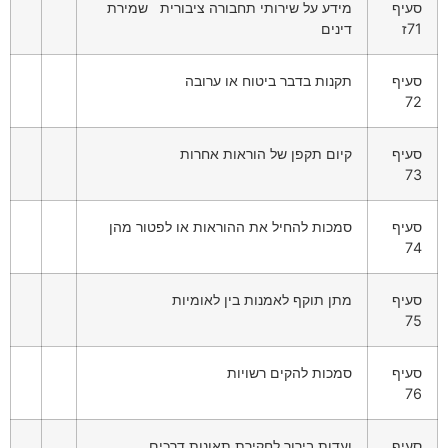
סעיף
מידע על שירותי תחבורה ציבורית שמירת
71ז
דינים
סעיף
תקנות בדבר ביטוח או ערובה
72
סעיף
קיום תקפן של הוראות אחרות
73
סעיף
סמכות להחיל את ההוראות או לפטור מהן
74
סעיף
מתן תוקף לאמנות בין לאומיות
75
סעיף
סמכות להקים רשויות
76
סעיף
ועדות בירור לחקירת תאונות דרכים