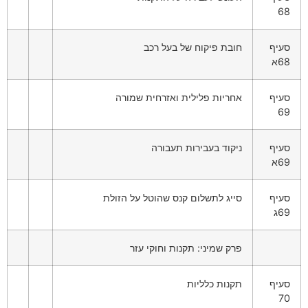
68
סעיף
חובת פיקוח של בעל רכב
68א
סעיף
אחריות פלילית ואזרחית שמורה
69
סעיף
ניקוד בעבירות תעבורה
69א
סעיף
סייג לתשלום קנס שהוטל על הזולת
69ג
פרק שמיני: תקנות וחוקי עזר
סעיף
תקנות כלליות
70