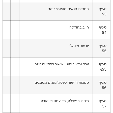
סעיף
התניית תנאים מטעמי כושר
53
סעיף
חיוב בהדרכה
54
סעיף
ערעור מינהלי
55
סעיף
ערר וערעור לענין אישור רפואי לנהיגה
55א
סעיף
סמכות הרשות לפסול נהגים מסוכנים
56
סעיף
ביטול הפסילה, פקיעתה ואישורה
57