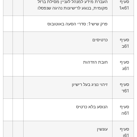
סעיף
העברת מידע למנהל לעניין מסילת ברזל
61א1
מקומית, בנוגע לרישיונות נהיגה שנפסלו
פרק שישי1: סדרי הסעה באוטובוס
סעיף
כרטיסים
61ב
סעיף
חובת הזדהות
61ג
סעיף
זיהוי נציג בעל רישיון
61ד
סעיף
הנוסע בלא כרטיס
61ה
סעיף
עונשין
61ו