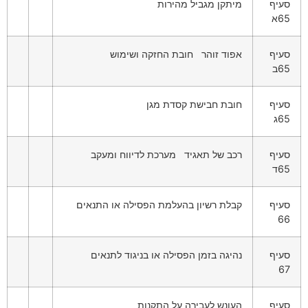
סעיף
מיתקן מגביל מהירות
65א
סעיף
אפוד זוהר חובת החזקה ושימוש
65ב
סעיף
חובת חבישת קסדת מגן
65ג
סעיף
רכב של תאגיד מערכת לדיווח ומעקב
65ד
סעיף
קבלת רשיון בהעלמת הפסילה או התנאים
66
סעיף
נהיגה בזמן הפסילה או בניגוד לתנאים
67
סעיף
העונש לעבירה על התקנות