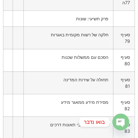
77ה
פרק תשיעי: שונות
סעיף
חלקה של רשות מקומית באגרות
79
סעיף
הסכם עם ממשלות שכנות
80
סעיף
תחולה על שירות המדינה
81
סעיף
מסירת מידע ממאגר מידע
82
בואו נדבר
סעיף
מסירת מידע לגבי תאונות דרכים
83
Open chaty