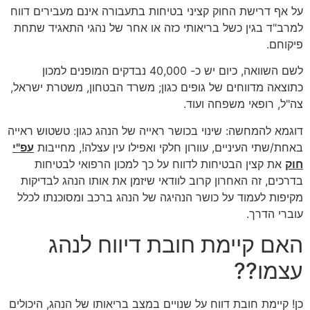
על אף דרישת החוק קציני בטיחות בתעבורה אינם מעבירים דווח
למרב"ד בגין כשל בריאותי כזה או אחר של נהגי התאגיד שתחת
פיקוחם.
לשם השוואה, כיום יש כ- 40,000 נבדקים המופנים למכון
כתוצאה מדווחים של גופים כגון; משרד הבטחון, משטרת ישראל,
צה"ל, רופאי משפחה ועוד.
דוגמא להמחשה: שינוי בכושר ראייה של הנהג כגון: טשטוש ראייה
באחת/שתי העיניים, עוורון חלקי ואפילו עין עצלה!, מחייבות
עפ"י
חוק
את קצין הבטיחות לדווח על כך למכון הרפואי לבטיחות
בדרכים, זה האחרון קרוב לוודאי שיזמן את אותו הנהג לבדיקות
מקיפות לעמוד על כושר הנהיגה של הנהג ברכב ומסוכנתו לכלל
עוברי הדרך.
האם קיימת חובת דיווח לנהג
עצמו??
כן! קיימת חובת דווח על שנויים במצב בריאותו של הנהג, היכולים