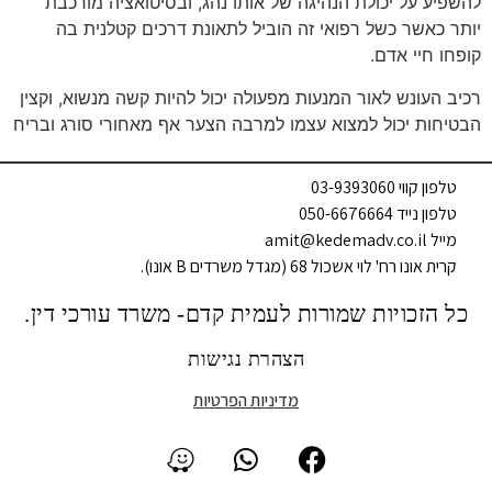
להשפיע על יכולת הנהיגה של אותו נהג, ובסיטואציה מורכבת
יותר כאשר כשל רפואי זה הוביל לתאונת דרכים קטלנית בה
קופחו חיי אדם.
רכיב העונש לאור המנעות מפעולה יכול להיות קשה מנשוא, וקצין
הבטיחות יכול למצוא עצמו למרבה הצער אף מאחורי סורג ובריח
טלפון קווי 03-9393060
טלפון נייד 050-6676664
מייל amit@kedemadv.co.il
קרית אונו רח' לוי אשכול 68 (מגדל משרדים B אונו).
כל הזכויות שמורות לעמית קדם- משרד עורכי דין.
הצהרת נגישות
מדיניות הפרטיות