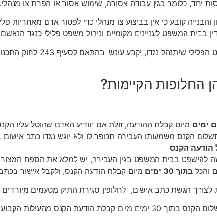
ות יחד, כלומר בגין עבודה אסורה, שימוש אסור או הפרת צו מנהלי.
להבהיר כי, שסעיף 230 לחוק התכנון והבנייה קובע כי אין בביצוע צו מנהלי כדי לפטור א
דין בבית המשפט לעניינים מקומיים וניהול משפט פלילי כנגד הנאשם.
במידה והנאשם יורשע בביצוע עביר
ן החלופות הקיימות?
 ימים
מיום קבלת ההודעה, זולת אם הודיע האדם שהוטל עליו הקנס
לום הקנס משמעותו העבירה תכופר לו ולא יוגש נגדו כתב אישום בג
 הודעה הקנס
שה להישפט בבית המשפט בגין העבירה, יש למלא את הספח המצורף
ם והכל
בתוך 30 ימים
מיום קבלת הודעה הקנס, ולקבל אישור בכתב
לצורך הגשת כתב אישום, לחלופין סגירת התיק מטעמים מיוחדים ש
 בסעיף 8א' לחוק העבירות המנהליות.