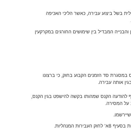
דם מאחריות פלילית בשל ביצוע עבירה, כאשר הליכי האכיפה
ה זו בתום המשפט הפלילי שיתנהל נגדו, יקבע עונשו בהתאם לסעיף 243 לחוק התכנון והבנייה המבדיל בין שימושים החורגים במקרקעין
 במסגרת סד הזמנים הקבוע בחוק, כי ברצונו
ין אותה עבירה.
 להודעה הקנס שמהותו בקשה להישפט בגין הקנס,
 על המסירה.
יירשמו.