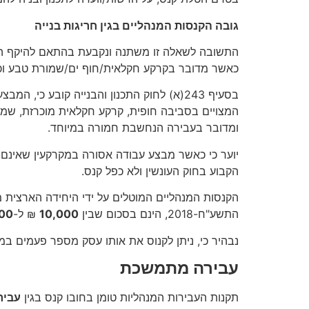
גובה הקנסות המנהליים בגין חריגות בנייה
התשובה לשאלה זו משתנה ונקבעת בהתאם להיקף הבני
כאשר מדובר בקרקע חקלאית/חוף ים/שמורת טבע וכ
בסעיף 243(א) לחוק התכנון והבנייה קובע כי, המבצע עבודה אסורה במקרקעין,
המצויים בסביבה חופית, קרקע חקלאית מוכרזת, שמורת
ומדובר בעבירה הנחשבת חמורה במיוחד.
הקבוע בחוק העונשין ולא כפל קנס.
הקנסות המנהליים המוטלים על ידי היחידה הארצית מכח סמכותה לפי חוק
התשע"ח-2018, הינם בסכום שבין
10,000
₪ ל-
00
נבהיר כי, ניתן לקנוס את אותו עסק מספר פעמים במ
עבירה מתמשכת
תקנות העבירות המנהליות טומן בחובו קנס בגין
עביר