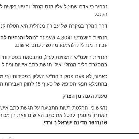
נבהיר כי אדם שהוטל עליו קנס מנהלי והגיש בקשה 
הקנס.
דרך המלך במקרה של עבירה מנהלית היא הטלת קנס מ
הנחיית היועמ"ש 4.3041 שעניינה "
נוהל והנחיות להפ
עבירה מנהלית ולהימנע מהגשת כתבי אישום.
הנחיית היועמ"ש המצוינת לעיל, מתבטאת בפסיקותיו
במסגרת הליך מנהלי ואילו הגשת כתב אישום וניהול ה
כאמור, לא פעם פסק ביהמ"ש העליון בפסיקותיו כי מ
בהתמלא תנאי הסיפא של סעיף 15 לחוק העבירות המנהליות, להגיש כתב-אישום לבית-המשפט.
טענת הגנה מן הצדק
נדגיש כי, החלטת רשות התביעה על הגשת כתב אישום 
האחרון מוסמך לבטל את כתב האישום וזאת הן מכוח
1611/16 מדינת ישראל נ' ורדי
.