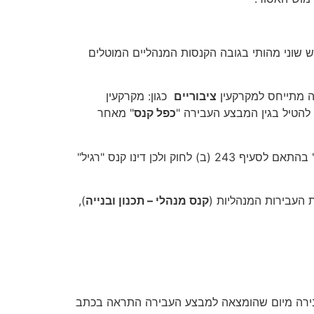
שוני מהותי בגובה הקנסות המנהליים המוטלים
זה מתייחס למקרקעין
ציבוריים
כגון: מקרקעין
 להטיל בגין המבצע העבירה "
כפל קנס
" מאחר
יוער כי כאשר מבצע עבודה אסורה במקרקעין שאינם מוגדרים כציבוריים צפוי קנס שאינו מסווג כקנס "בנסיבות מחמירות" בהתאם לסעיף 243 (ב) לחוק ולכן דינו קנס "רגיל"
קנס מנהלי – תכנון ובנייה
),
עבירה מיום שהומצאה למבצע העבירה התראה בכתב