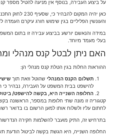
על ביצוע העבירה, בנוסף אין מניעה להטיל מספר קנס
כאן יהיה המקום 
והעונשין הפליליים בגין שימוש חורג עיקרם העמדה ל
בעלי מעמד מיוחד.
האם ניתן לבטל קנס מנהלי ומה
ההוראות החלות בגין הטלת קנס מנהלי הן:
תשלום
הקנס המנהלי
שהוטל וזאת תוך
שישים
להישפט בבית המשפט על העבירה, נבהיר כי תש
החלופה השנייה היא, בקשה להישפט/ ביטול
קטגוריה זו מונה שתי חלופות במספר, הראשונה בק
לחתום עליו ולשלוח אותו למען הרשום בו בדואר רשו
בתרחיש זה, התיק מועבר להשלמות חקירה הנדרשות 
החלופה השנייה, היא הגשת בקשה לביטול הודעת תשלום הקנס בתוך 30 ימים מיום קבלת הודעת הקנס מהעילות הקבועות