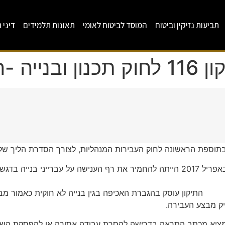
תביעות נזיקין וביטוח
המוסד לביטוח לאומי
תאונות תלמידים
דיני 
 קמיניץ
 בתוספת הראשונה לחוק העבירות המנהליות, לצורך הסדרת הליך של ה
מטרת תיקון 116 לחוק התכנון והבניה שנכנס לתוקף באפריל 2017 הייתה להחמיר את רף ה
בנייה לא חוקית כאמור מבלי להידרש להליך 
יק מבצע העבירה.
להמציא מכתב התראה בדרישה להסרת עבודה אסורה או להפסקת השי