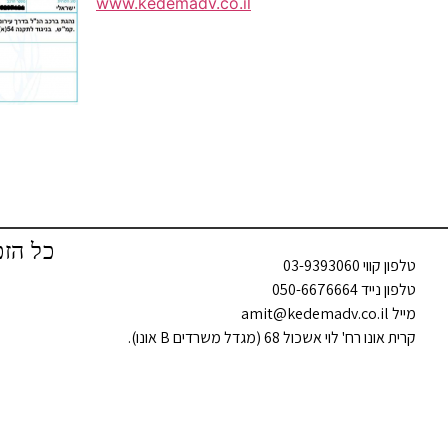
www.kedemadv.co.il
כל הזכ
טלפון קווי 03-9393060
טלפון נייד 050-6676664
מייל amit@kedemadv.co.il
קרית אונו רח' לוי אשכול 68 (מגדל משרדים B אונו).