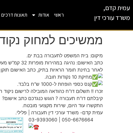
עמית קדם,
ראשי
אודות
תאונות דרכים
משרד עורכי דין
ממשיכים למחוק נקוד
מיקום: בית המשפט לתעבורה בבת ים.
כתב האישום: נהיגה במהירות מופרזת 32 קמ"ש מעל המותר בעיר, עבירה שטומנת בחובה 10 נקודות חובה! וקנס כספי בגובה 1,500 ש"ח.
לאחר בחינת חומר הראיות בתיק, כתב האישום תוקן ל
מחיקת 10 נקודות חובה.
קנס כספי הופחת ל-1000 ש"ח בלבד.
זכרו !! תשלום דו"ח כהודאה המובילה לרישום ניקוד 
קיבלתם דו"ח תעבורה ? הוגש כנגדכם כתב אישום?
התקשרו עוד היום, שירות מקצועי מובטח.
עמית קדם- משרד עורכי דין תעבורה | פלילי.
03-9393060 | 050-6676664