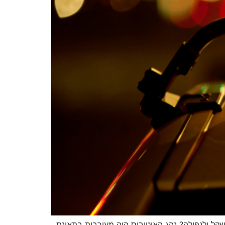
שקל ולנפילה? נהג האוטובוס היה מעורבות בתאונת