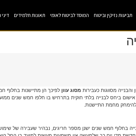
תביעות נזיקין וביטוח
המוסד לביטוח לאומי
תאונות תלמידים
דיני 
ה
 והבנייה מסווגות כעבירות
מסוג עוון
לפיכך הן מתיישנות בח
לבנייה בלתי חוקית בתרחיש בו חלפו חמש שנים ממועד ביצ
להימחק מחמת התיישנות.
נייה בחלוף חמש שנים ישנן מספר חריגים, נבהיר שעבירה של שימו
חדשת מדי יום כך שלמעשה אין משמעות מעשית למועד בו החל השימ