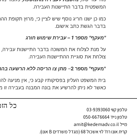
המשפטית בדבר התיישנות העבירה.
כמו כן ישנו חריג נוסף שיש לציין כי, מרוץ תקופת
בדבר הגשת כתב אישום.
"מעקף" מספר 1 – עבירת שימוש חורג
על מנת לצלוח את המשוכה בדבר התיישנות עבירה, ע
צולחת את סוגיית ההתיישנות העבירה.
"מעקף" מספר 2
–
מתן צו הריסה ללא הרשעה בהתאם לסעיף 212 לחוק
בית המשפט העליון בפסיקותיו קבע כי, אין מניעה לה
כאשר לא ניתן להרשיע את בונה המבנה בעבירה זו מחמת התיישנו
כל הזכ
טלפון קווי 03-9393060
טלפון נייד 050-6676664
מייל amit@kedemadv.co.il
קרית אונו רח' לוי אשכול 68 (מגדל משרדים B אונו).