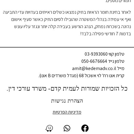
חמורים נוספים.
לאחר בחינת חומר הראיות בתיק נמצאו כשלים ראייתים בעדויות עדי התביעה
ואף אי עמידה בנהלי המשטרה שהובילו לסיום התיק כאשר סעיף אישום
נהיגה בשכרות נמחק, הנהג הורשע בעבירה קלה יותר ונגזר עליו עונש
בדמות 7 חודשי פסילה בלבד!
טלפון קווי 03-9393060
טלפון נייד 050-6676664
מייל amit@kedemadv.co.il
קרית אונו רח' לוי אשכול 68 (מגדל משרדים B אונו).
כל הזכויות שמורות לעמית קדם- משרד עורכי דין.
הצהרת נגישות
מדיניות הפרטיות