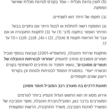
(5) לענין נהיגת מכלית – עמד בקורס לנהיגת מכלית שאישר
המפקח.
(ב) תוקפו של היתר הוא לשנתיים.
(ג) המפקח רשאי להתלות או לבטל היתר אם נתקיים בבעל
ההיתר האמור בתקנה 15ב' (1) עד (3) לתקנות התעבורה או אם
עבר על הוראות תקנות 8 (א)(1), (2) ו-(4), 8(ב), 9(ב) ו-13 עד
17.
מתקנות שירותי ההובלה, (התשס"א-2001) קובעות בנוסף מוביל
חומרים מסוכנים מחויב להעסיק "
אחראי לבטיחות ההובלה של
חומרים מסוכנים
", נושאי תפקיד זה מחויבים להשתתף בקורס
הכשרה ייעודי במסגרת המוסד לבטיחות ולגהות וכן בקורסי
ריענון שונים תקופתיים.
תאונת דרכים בה מעורב רכב המוביל חומר מסוכן
אירוע מסוג זה הוא החשש הגדול והנפיץ ביותר לגורמים
המעורבים בדבר כגון, המוביל/חברת ההובלה, מוקד הסביבה של
המשרד לאיכות הסביבה, משרד התחבורה, הרשות המקומית