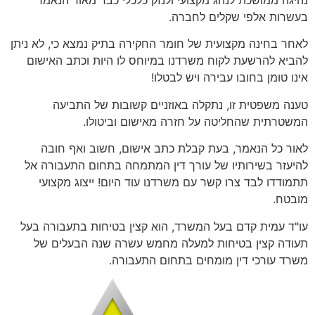
נהיגה ממושכת לנהג מקצועי ולנזק כלכלי כבד מאוד הנאמד
בעשרות אלפי שקלים לחברה.
לאחר בחינה מקצועית של חומר החקירה בתיק נמצא כי, לא ניתן
להביא להרשעת לקוח משרדנו במיוחס לו היות וכתב האישום
אינו טומן בחובו עבירה ויש לבטלו!
טענה משפטית זו, נתקלה באוזניים קשובות של התביעה
המשטרתית שהחליטה על חזרה מאישום וביטולו.
לאור כל הנאמר, בעת קבלת כתב אישום, חשוב ואף חובה
להיעזר בשירותיו של עורך דין המתמחה בתחום התעבורה אל
תתמודדו לבד צרו קשר עם משרדנו עוד היום! ייצוג מקצועי
מובטח.
עו"ד עמית קדם בעל המשרד, הוא קצין בטיחות בתעבורה בעל
תעודה קצין בטיחות למעלה מחמש עשרה שנה הבעלים של
משרד עורכי דין מומחים בתחום התעבורה.